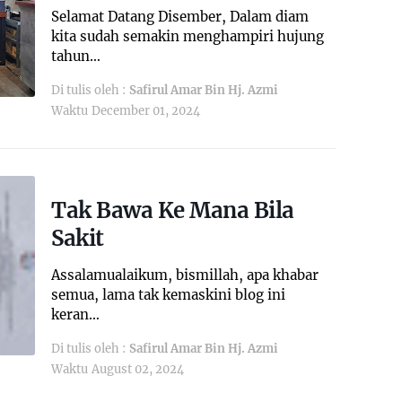
Selamat Datang Disember, Dalam diam
kita sudah semakin menghampiri hujung
tahun…
Di tulis oleh :
Safirul Amar Bin Hj. Azmi
Waktu
December 01, 2024
Tak Bawa Ke Mana Bila
Sakit
Assalamualaikum, bismillah, apa khabar
semua, lama tak kemaskini blog ini
keran…
Di tulis oleh :
Safirul Amar Bin Hj. Azmi
Waktu
August 02, 2024