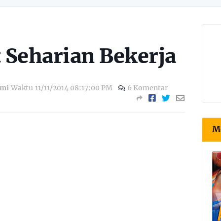
 Seharian Bekerja
zmi
Waktu
11/11/2014 08:17:00 PM
6 Komentar
M