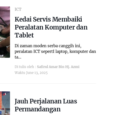
ICT
Kedai Servis Membaiki
Peralatan Komputer dan
Tablet
Di zaman moden serba canggih ini,
peralatan ICT sepertI laptop, komputer dan
ta…
Di tulis oleh :
Safirul Amar Bin Hj. Azmi
Waktu
June 13, 2025
Jauh Perjalanan Luas
Permandangan