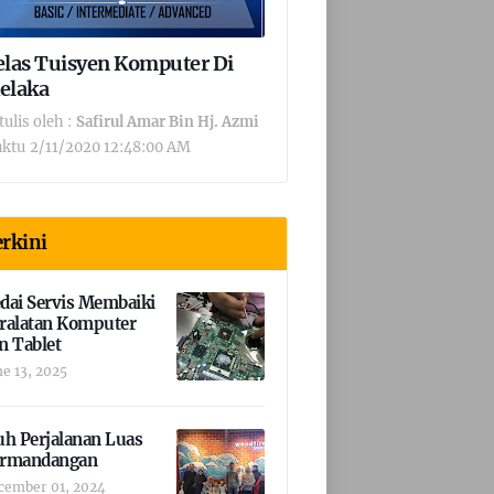
elas Tuisyen Komputer Di
elaka
tulis oleh :
Safirul Amar Bin Hj. Azmi
ktu
2/11/2020 12:48:00 AM
rkini
dai Servis Membaiki
ralatan Komputer
n Tablet
ne 13, 2025
uh Perjalanan Luas
rmandangan
cember 01, 2024