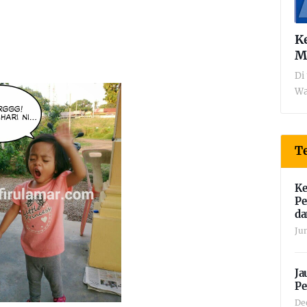
K
M
Di 
Wa
Te
Ke
Pe
da
Ju
Ja
Pe
De