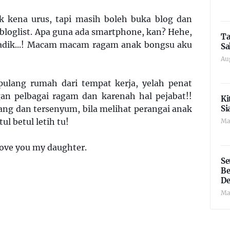
k kena urus, tapi masih boleh buka blog dan
 bloglist. Apa guna ada smartphone, kan? Hehe,
Ta
 adik...! Macam macam ragam anak bongsu aku
Sa
Au
pulang rumah dari tempat kerja, yelah penat
an pelbagai ragam dan karenah hal pejabat!!
Ki
nang dan tersenyum, bila melihat perangai anak
Si
ul betul letih tu!
Ma
Love you my daughter.
Se
Be
De
Ma