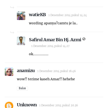
watieKB
1 Desember 2014 pukul 14.24
wording apanya?camtu je la..
Safirul Amar Bin Hj. Azmi
1 Desember 2014 pukul 14.27
ok................
anamizu
1 Desember 2014 pukul 18.46
wow!! terime kaseh Amar!! hehehe
Balas
Unknown
1 Desember 2014 pukul 20.36