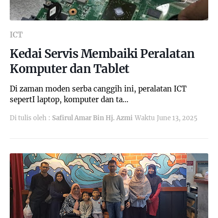
ICT
Kedai Servis Membaiki Peralatan
Komputer dan Tablet
Di zaman moden serba canggih ini, peralatan ICT
sepertI laptop, komputer dan ta…
Di tulis oleh :
Safirul Amar Bin Hj. Azmi
Waktu
June 13, 2025