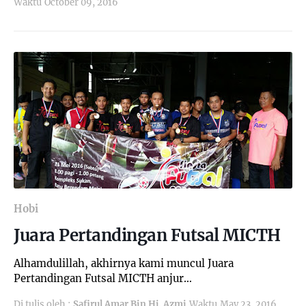
Waktu
October 09, 2016
Hobi
Juara Pertandingan Futsal MICTH
Alhamdulillah, akhirnya kami muncul Juara
Pertandingan Futsal MICTH anjur…
Di tulis oleh :
Safirul Amar Bin Hj. Azmi
Waktu
May 23, 2016