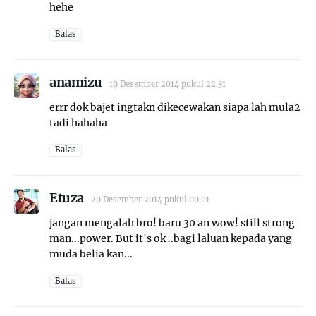
hehe
Balas
anamizu
19 Desember 2014 pukul 22.31
errr dok bajet ingtakn dikecewakan siapa lah mula2
tadi hahaha
Balas
Etuza
20 Desember 2014 pukul 00.01
jangan mengalah bro! baru 30 an wow! still strong
man...power. But it's ok ..bagi laluan kepada yang
muda belia kan...
Balas