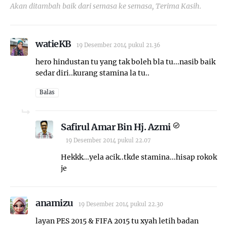
Akan ditambah baik dari semasa ke semasa, Terima Kasih.
watieKB
19 Desember 2014 pukul 21.36
hero hindustan tu yang tak boleh bla tu...nasib baik
sedar diri..kurang stamina la tu..
Balas
Safirul Amar Bin Hj. Azmi
19 Desember 2014 pukul 22.07
Hekkk...yela acik..tkde stamina...hisap rokok
je
anamizu
19 Desember 2014 pukul 22.30
layan PES 2015 & FIFA 2015 tu xyah letih badan