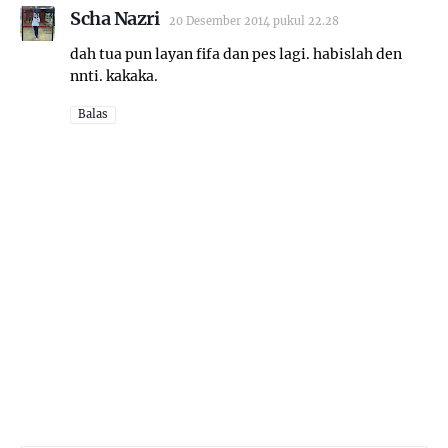
Scha Nazri
20 Desember 2014 pukul 22.28
dah tua pun layan fifa dan pes lagi. habislah den
nnti. kakaka.
Balas