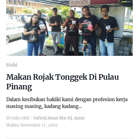
Hobi
Makan Rojak Tonggek Di Pulau
Pinang
Dalam kesibukan hakiki kami dengan profesion kerja
masing masing, kadang kadang…
Di tulis oleh :
Safirul Amar Bin Hj. Azmi
Waktu
November 17, 2019