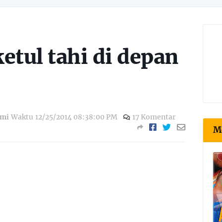
etul tahi di depan
zmi
Waktu
12/25/2014 08:38:00 PM
17 Komentar
M