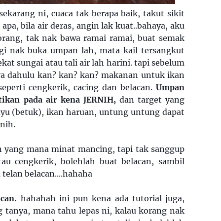
ekarang ni, cuaca tak berapa baik, takut sikit
apa, bila air deras, angin lak kuat..bahaya, aku
rang, tak nak bawa ramai ramai, buat semak
lagi nak buka umpan lah, mata kail tersangkut
kat sungai atau tali air lah harini. tapi sebelum
a dahulu kan? kan? kan? makanan untuk ikan
eperti cengkerik, cacing dan belacan.
Umpan
stikan pada air kena JERNIH,
dan target yang
uyu (betuk), ikan haruan, untung untung dapat
rnih.
n yang mana minat mancing, tapi tak sanggup
au cengkerik, bolehlah buat belacan, sambil
 telan belacan....hahaha
acan.
hahahah ini pun kena ada tutorial juga,
g tanya, mana tahu lepas ni, kalau korang nak