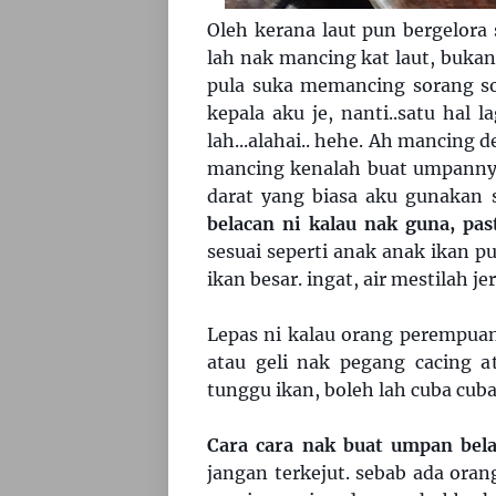
Oleh kerana laut pun bergelora s
lah nak mancing kat laut, bukan 
pula suka memancing sorang so
kepala aku je, nanti..satu hal 
lah...alahai.. hehe. Ah mancing de
mancing kenalah buat umpanny
darat yang biasa aku gunakan s
belacan ni kalau nak guna, pa
sesuai seperti anak anak ikan p
ikan besar. ingat, air mestilah je
Lepas ni kalau orang perempua
atau geli nak pegang cacing at
tunggu ikan, boleh lah cuba cuba
Cara cara nak buat umpan bel
jangan terkejut. sebab ada oran