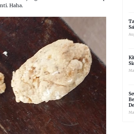
nti. Haha.
Ta
Sa
Au
Ki
Si
Ma
Se
Be
De
Ma