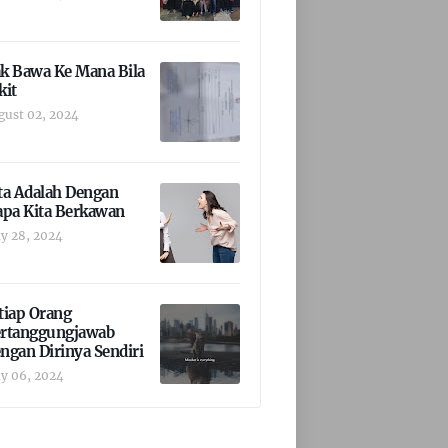
k Bawa Ke Mana Bila
kit
gust 02, 2024
ta Adalah Dengan
apa Kita Berkawan
y 28, 2024
tiap Orang
rtanggungjawab
ngan Dirinya Sendiri
y 06, 2024