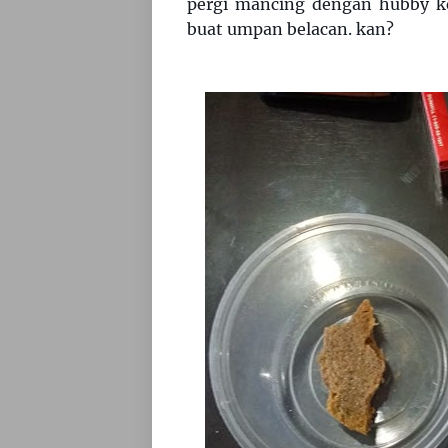
pergi mancing dengan hubby ke 
buat umpan belacan. kan?