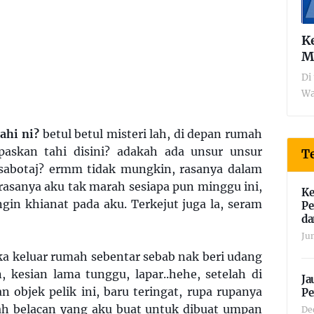
K
M
Di 
Wa
ahi ni?
betul betul misteri lah, di depan rumah
paskan tahi disini? adakah ada unsur unsur
Te
u sabotaj? ermm tidak mungkin, rasanya dalam
 rasanya aku tak marah sesiapa pun minggu ini,
Ke
gin khianat pada aku. Terkejut juga la, seram
Pe
da
Ju
ka keluar rumah sebentar sebab nak beri udang
, kesian
lama tunggu, lapar..hehe, setelah di
Ja
n objek pelik ini, baru teringat, rupa rupanya
Pe
lah belacan yang aku buat untuk dibuat umpan
De