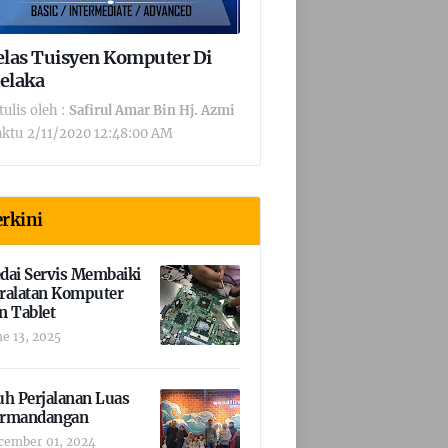
elas Tuisyen Komputer Di
elaka
tulis oleh :
Safirul Amar Bin Hj. Azmi
ktu
2/11/2020 12:48:00 AM
rkini
dai Servis Membaiki
ralatan Komputer
n Tablet
ne 13, 2025
uh Perjalanan Luas
rmandangan
cember 01, 2024