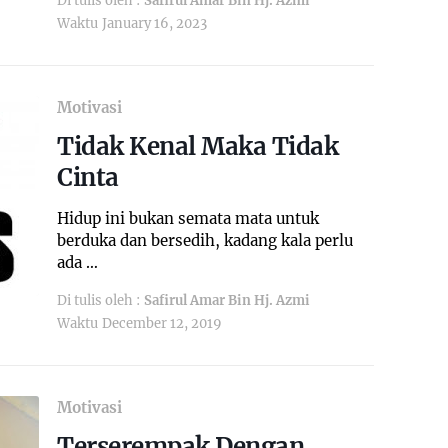
Di tulis oleh :
Safirul Amar Bin Hj. Azmi
Waktu
January 16, 2023
Motivasi
Tidak Kenal Maka Tidak
Cinta
Hidup ini bukan semata mata untuk
berduka dan bersedih, kadang kala perlu
ada …
Di tulis oleh :
Safirul Amar Bin Hj. Azmi
Waktu
December 12, 2019
Motivasi
Terserempak Dengan