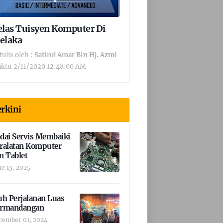
elas Tuisyen Komputer Di
elaka
tulis oleh :
Safirul Amar Bin Hj. Azmi
ktu
2/11/2020 12:48:00 AM
rkini
dai Servis Membaiki
ralatan Komputer
n Tablet
ne 13, 2025
uh Perjalanan Luas
rmandangan
cember 01, 2024