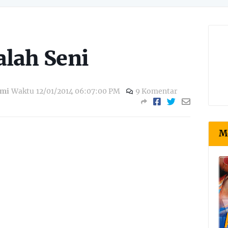
alah Seni
zmi
Waktu
12/01/2014 06:07:00 PM
9 Komentar
M