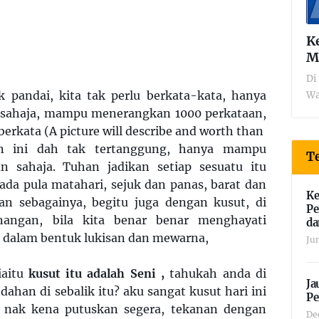
K
M
Di 
 pandai, kita tak perlu berkata-kata, hanya
Wa
sahaja, mampu menerangkan 1000 perkataan,
berkata (A picture will describe and worth than
an ini dah tak tertanggung, hanya mampu
Te
n sahaja. Tuhan jadikan setiap sesuatu itu
ada pula matahari, sejuk dan panas, barat dan
Ke
an sebagainya, begitu juga dengan kusut, di
Pe
nangan, bila kita benar benar menghayati
da
dalam bentuk lukisan dan mewarna,
Ju
iaitu
kusut itu adalah Seni ,
tahukah anda di
Ja
dahan di sebalik itu? aku sangat kusut hari ini
Pe
g nak kena putuskan segera, tekanan dengan
De