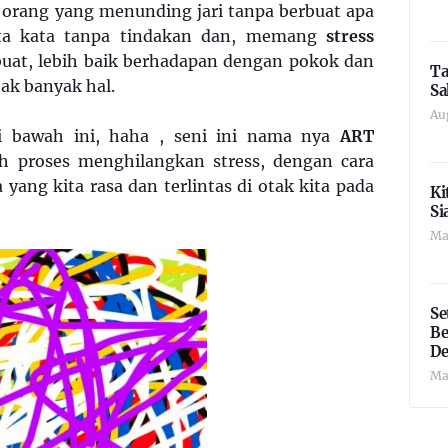
 orang yang menunding jari tanpa berbuat apa
ata kata tanpa tindakan dan, memang
stress
 buat, lebih baik berhadapan dengan pokok dan
Ta
ak banyak hal.
Sa
Au
di bawah ini, haha , seni ini nama nya
ART
ah proses menghilangkan stress, dengan cara
 yang kita rasa dan terlintas di otak kita pada
Ki
Si
Ma
Se
Be
De
Ma