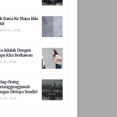
k Bawa Ke Mana Bila
kit
gust 02, 2024
ta Adalah Dengan
apa Kita Berkawan
y 28, 2024
tiap Orang
rtanggungjawab
ngan Dirinya Sendiri
y 06, 2024