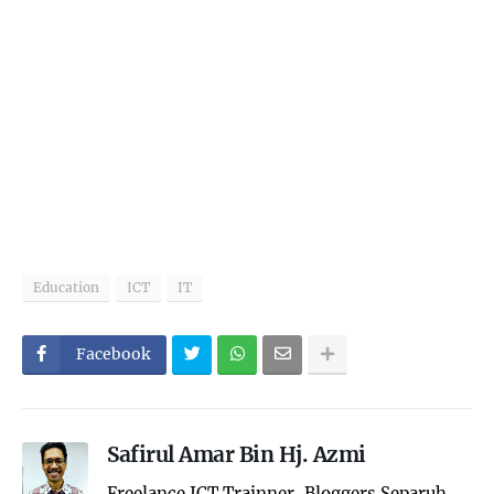
Education
ICT
IT
Facebook
Safirul Amar Bin Hj. Azmi
Freelance ICT Trainner, Bloggers Separuh