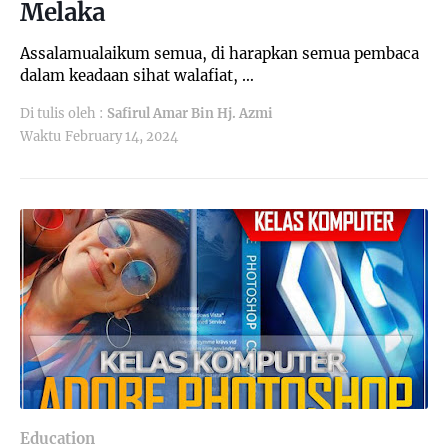
Melaka
Assalamualaikum semua, di harapkan semua pembaca
dalam keadaan sihat walafiat, …
Di tulis oleh :
Safirul Amar Bin Hj. Azmi
Waktu
February 14, 2024
Education