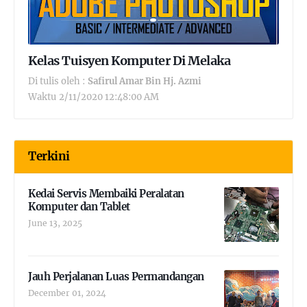
Kelas Tuisyen Komputer Di Melaka
Di tulis oleh :
Safirul Amar Bin Hj. Azmi
Waktu
2/11/2020 12:48:00 AM
Terkini
Kedai Servis Membaiki Peralatan
Komputer dan Tablet
June 13, 2025
Jauh Perjalanan Luas Permandangan
December 01, 2024