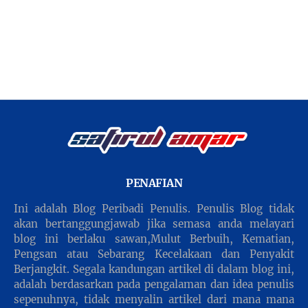
PENAFIAN
Ini adalah Blog Peribadi Penulis. Penulis Blog tidak
akan bertanggungjawab jika semasa anda melayari
blog ini berlaku sawan,Mulut Berbuih, Kematian,
Pengsan atau Sebarang Kecelakaan dan Penyakit
Berjangkit. Segala kandungan artikel di dalam blog ini,
adalah berdasarkan pada pengalaman dan idea penulis
sepenuhnya, tidak menyalin artikel dari mana mana