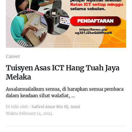
Career
Tuisyen Asas ICT Hang Tuah Jaya
Melaka
Assalamualaikum semua, di harapkan semua pembaca
dalam keadaan sihat walafiat, …
Di tulis oleh :
Safirul Amar Bin Hj. Azmi
Waktu
February 14, 2024