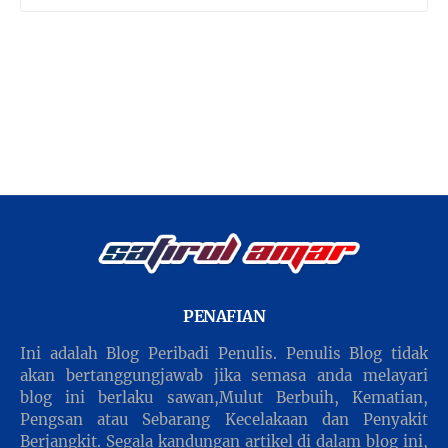
PENAFIAN
Ini adalah Blog Peribadi Penulis. Penulis Blog tidak
akan bertanggungjawab jika semasa anda melayari
blog ini berlaku sawan,Mulut Berbuih, Kematian,
Pengsan atau Sebarang Kecelakaan dan Penyakit
Berjangkit. Segala kandungan artikel di dalam blog ini,