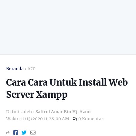
Beranda
ICT
Cara Cara Untuk Install Web
Server Xampp
Di tulis oleh :
Safirul Amar Bin Hj. Azmi
Waktu
11/13/2020 11:28:00 AM
0 Komentar