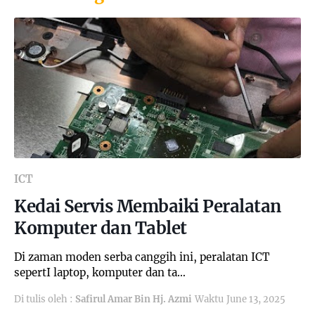
ICT
Kedai Servis Membaiki Peralatan
Komputer dan Tablet
Di zaman moden serba canggih ini, peralatan ICT
sepertI laptop, komputer dan ta…
Di tulis oleh :
Safirul Amar Bin Hj. Azmi
Waktu
June 13, 2025