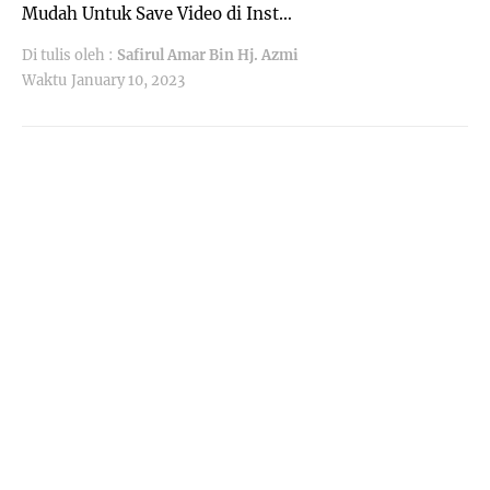
Mudah Untuk Save Video di Inst…
Di tulis oleh :
Safirul Amar Bin Hj. Azmi
Waktu
January 10, 2023