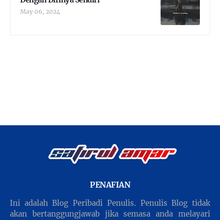
May 06, 2024
PENAFIAN
Ini adalah Blog Peribadi Penulis. Penulis Blog tidak
akan bertanggungjawab jika semasa anda melayari