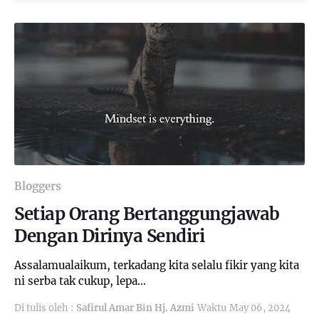
Bloggers
Setiap Orang Bertanggungjawab
Dengan Dirinya Sendiri
Assalamualaikum, terkadang kita selalu fikir yang kita
ni serba tak cukup, lepa…
Di tulis oleh :
Safirul Amar Bin Hj. Azmi
Waktu
May 06, 2024