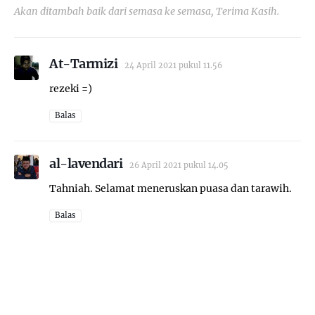
Akan ditambah baik dari semasa ke semasa, Terima Kasih.
At-Tarmizi
24 April 2021 pukul 11.56
rezeki =)
Balas
al-lavendari
26 April 2021 pukul 14.05
Tahniah. Selamat meneruskan puasa dan tarawih.
Balas