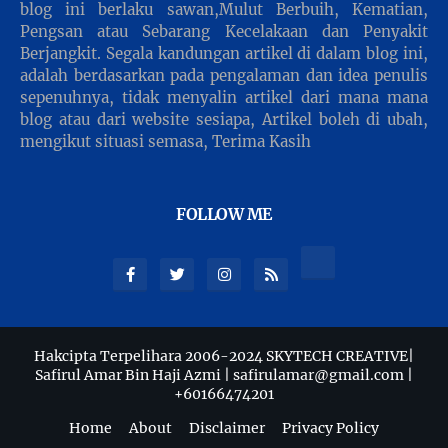
blog ini berlaku sawan,Mulut Berbuih, Kematian,
Pengsan atau Sebarang Kecelakaan dan Penyakit
Berjangkit. Segala kandungan artikel di dalam blog ini,
adalah berdasarkan pada pengalaman dan idea penulis
sepenuhnya, tidak menyalin artikel dari mana mana
blog atau dari website sesiapa, Artikel boleh di ubah,
mengikut situasi semasa, Terima Kasih
FOLLOW ME
Hakcipta Terpelihara 2006-2024 SKYTECH CREATIVE|
Safirul Amar Bin Haji Azmi | safirulamar@gmail.com |
+60166474201
Home
About
Disclaimer
Privacy Policy