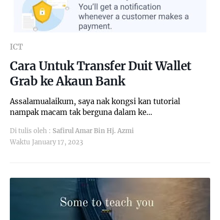
ICT
Cara Untuk Transfer Duit Wallet
Grab ke Akaun Bank
Assalamualaikum, saya nak kongsi kan tutorial
nampak macam tak berguna dalam ke…
Di tulis oleh :
Safirul Amar Bin Hj. Azmi
Waktu
January 17, 2023