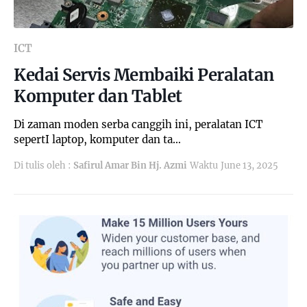
ICT
Kedai Servis Membaiki Peralatan
Komputer dan Tablet
Di zaman moden serba canggih ini, peralatan ICT
sepertI laptop, komputer dan ta…
Di tulis oleh :
Safirul Amar Bin Hj. Azmi
Waktu
June 13, 2025