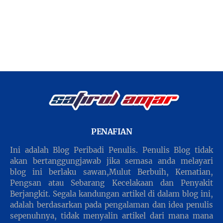
PENAFIAN
Ini adalah Blog Peribadi Penulis. Penulis Blog tidak
akan bertanggungjawab jika semasa anda melayari
blog ini berlaku sawan,Mulut Berbuih, Kematian,
Pengsan atau Sebarang Kecelakaan dan Penyakit
Berjangkit. Segala kandungan artikel di dalam blog ini,
adalah berdasarkan pada pengalaman dan idea penulis
sepenuhnya, tidak menyalin artikel dari mana mana