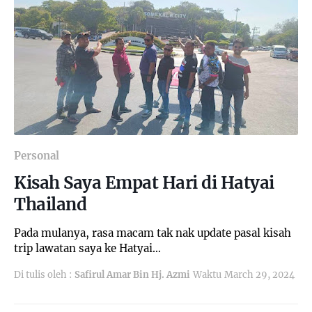
Personal
Kisah Saya Empat Hari di Hatyai
Thailand
Pada mulanya, rasa macam tak nak update pasal kisah
trip lawatan saya ke Hatyai…
Di tulis oleh :
Safirul Amar Bin Hj. Azmi
Waktu
March 29, 2024